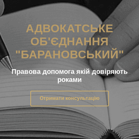
АДВОКАТСЬКЕ
ОБ'ЄДНАННЯ
"БАРАНОВСЬКИЙ"
Правова допомога якій довіряють
роками
Отримати консультацію