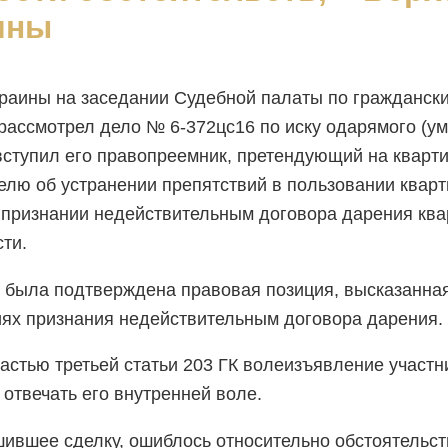
ины
раины на заседании Судебной палаты по гражданск
 рассмотрел дело № 6-372цс16 по иску одарямого (у
вступил его правопреемник, претендующий на кварти
телю об устранении препятствий в пользовании кварт
о признании недействительным договора дарения ква
ти.
 была подтверждена правовая позиция, высказанная
иях признания недействительным договора дарения.
частью третьей статьи 203 ГК волеизъявление участ
отвечать его внутренней воле.
шившее сделку, ошиблось относительно обстоятельст