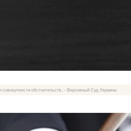
окупности обстоятельств, – Верховный Суд Украины
и совокупности обстоятельств, – Верховный Суд Украины