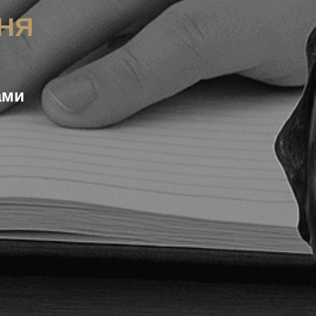
НЯ
ами