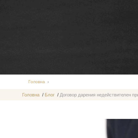
Головна
Договор дарения недействителен при сов
Головна
/
Блог
/
Договор дарения недействителен пр