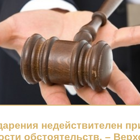
дарения недействителен пр
ости обстоятельств, – Вер