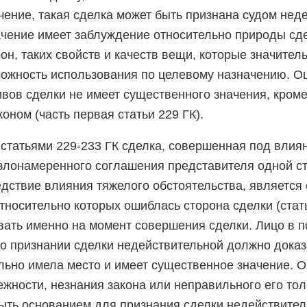
чение, такая сделка может быть признана судом нед
чение имеет заблуждение относительно природы сде
он, таких свойств и качеств вещи, которые значител
можность использования по целевому назначению. О
вов сделки не имеет существенного значения, кроме
оном (часть первая статьи 229 ГК).
 статьями 229-233 ГК сделка, совершенная под влия
 злонамеренного соглашения представителя одной ст
едствие влияния тяжелого обстоятельства, является
тносительно которых ошиблась сторона сделки (стать
ать именно на момент совершения сделки. Лицо в 
о признании сделки недействительной должно доказа
льно имела место и имеет существенное значение. 
жности, незнания закона или неправильного его тол
быть основанием для признания сделки недействител