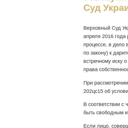
Суд Укра
Верховный Суд Ук
апреля 2016 года
процессе, в дело 
по закону) к дари
встречному иску 
права собственнос
При рассмотрении
202цс15 об услов
В соответствии с 
быть свободным и 
Если лицо, совер