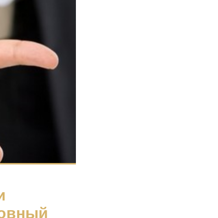
и
ховный