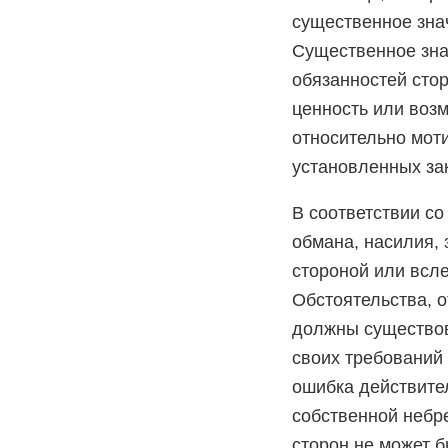
существенное зна
Существенное зна
обязанностей стор
ценность или воз
относительно моти
установленных зак
В соответствии со
обмана, насилия,
стороной или всл
Обстоятельства, о
должны существов
своих требований 
ошибка действите
собственной небре
сторон не может 