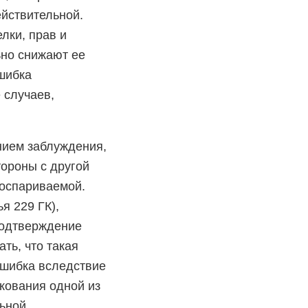
ействительной.
лки, прав и
ьно снижают ее
шибка
 случаев,
нием заблуждения,
ороны с другой
 оспариваемой.
я 229 ГК),
подтверждение
ть, что такая
Ошибка вследствие
кования одной из
ьной.