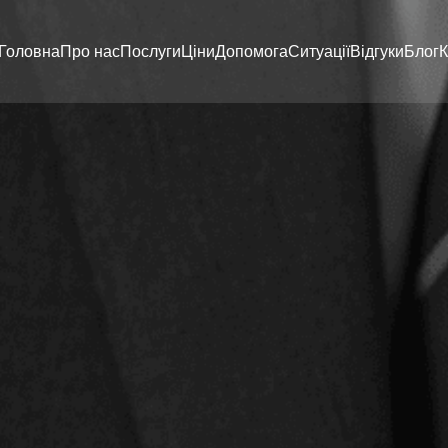
Головна
Про нас
Послуги
Ціни
Допомога
Ситуації
Відгуки
Блог
К