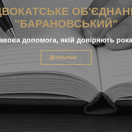
ДВОКАТСЬКЕ ОБ'ЄДНАН
"БАРАНОВСЬКИЙ"
авова допомога, якій довіряють рок
Детальніше →